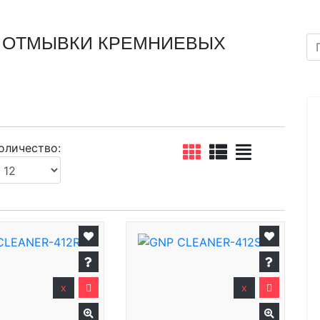
И ОТМЫВКИ КРЕМНИЕВЫХ
оличество:
x
x