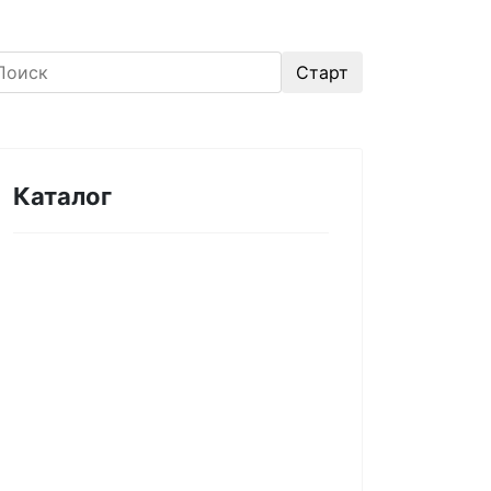
Каталог
Оборудование для
микроэлектроники. Печи.
Нанесение покрытий (1175)
Магнетронное напыление (141)
Плавильные печи (46)
Плазменное напыление (29)
Плазменный очиститель (63)
Центрифуга для нанесения
покрытий (60)