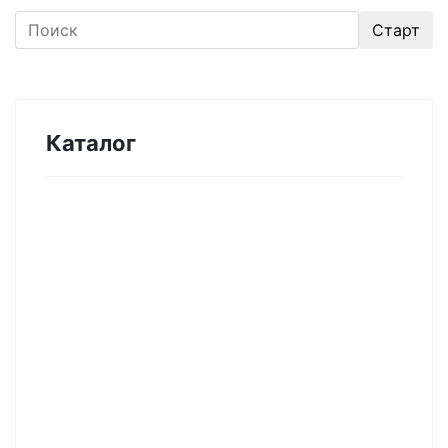
Каталог
Оборудование для микроэлектроники.
Печи. Нанесение покрытий (1175)
Магнетронное напыление (141)
Плавильные печи (46)
Плазменное напыление (29)
Плазменный очиститель (63)
Центрифуга для нанесения покрытий (60)
Термическое нанесение покрытий (48)
Система спрей-пиролиза (10)
Электропрядение нановолокон (19)
Трубчатые печи (60)