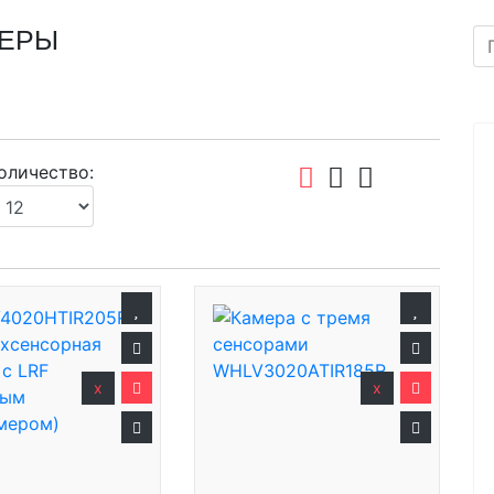
МЕРЫ
оличество:
x
x