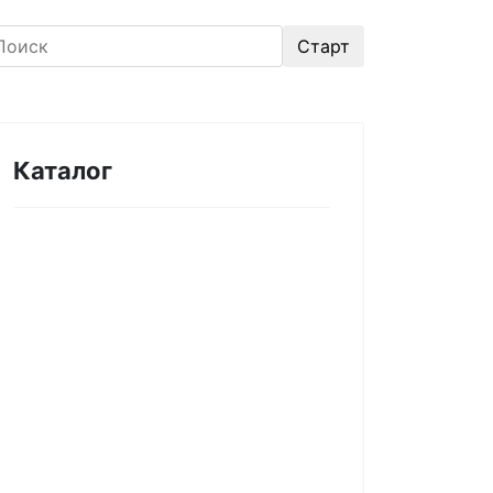
Каталог
Оборудование для
микроэлектроники. Печи.
Нанесение покрытий (1175)
Магнетронное напыление (141)
Плавильные печи (46)
Плазменное напыление (29)
Плазменный очиститель (63)
Центрифуга для нанесения
покрытий (60)
Термическое нанесение