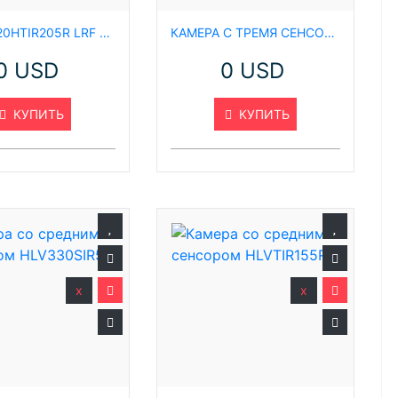
WHLV4020HTIR205R LRF ТРЁХСЕНСОРНАЯ КАМЕРА С LRF (ЛАЗЕРНЫМ ДАЛЬНОМЕРОМ)
КАМЕРА С ТРЕМЯ СЕНСОРАМИ WHLV3020ATIR185R
0 USD
0 USD
КУПИТЬ
КУПИТЬ
x
x