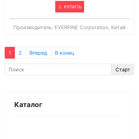
КУПИТЬ
Производитель:
EVERFINE Corporation, Китай
1
2
Вперед
В конец
Каталог
Оборудование для микроэлектроники.
Печи. Нанесение покрытий (1175)
Магнетронное напыление (141)