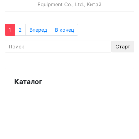
Equipment Co., Ltd., Китай
1
2
Вперед
В конец
Каталог
Оборудование для микроэлектроники.
Печи. Нанесение покрытий (1175)
Магнетронное напыление (141)
Плавильные печи (46)
Плазменное напыление (29)
Плазменный очиститель (63)