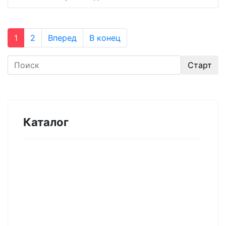
1
2
Вперед
В конец
Каталог
Оборудование для микроэлектроники.
Печи. Нанесение покрытий (1175)
Магнетронное напыление (141)
Плавильные печи (46)
Плазменное напыление (29)
Плазменный очиститель (63)
Центрифуга для нанесения покрытий (60)