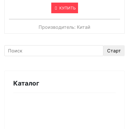
КУПИТЬ
Производитель:
Китай
Каталог
Оборудование для микроэлектроники.
Печи. Нанесение покрытий (1175)
Магнетронное напыление (141)
Плавильные печи (46)
Плазменное напыление (29)