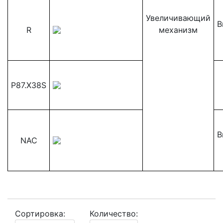
Увеличивающий
В
R
механизм
P87.X38S
В
NAC
Сортировка:
Количество: