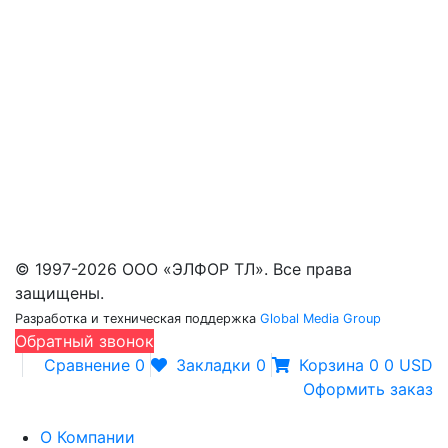
Портативные камеры (5)
Панорамные камеры (9)
Инфракрасные модули, приборы ночного
видения, прицелы (12)
Телескопические мачты (224)
Оборудование для сбора и обработки данных,
дистанционного мониторинга (11)
ИК объективы (39)
Оборудование для микроэлектроники бывшее
в употреблении (31)
© 1997-2026 ООО «ЭЛФОР ТЛ». Все права
защищены.
Разработка и техническая поддержка
Global Media Group
Обратный звонок
Сравнение
0
Закладки
0
Корзина
0
0 USD
Оформить заказ
О Компании