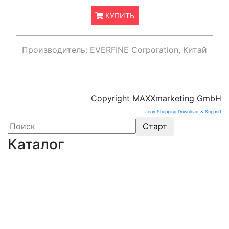
КУПИТЬ
Производитель:
EVERFINE Corporation, Китай
Copyright MAXXmarketing GmbH
JoomShopping Download & Support
Каталог
Оборудование для микроэлектроники. Печи.
Нанесение покрытий (1175)
Магнетронное напыление (141)
Плавильные печи (46)
Плазменное напыление (29)
Плазменный очиститель (63)