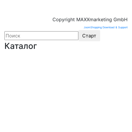
Copyright MAXXmarketing GmbH
JoomShopping Download & Support
Каталог
Оборудование для микроэлектроники. Печи.
Нанесение покрытий (1175)
Магнетронное напыление (141)
Плавильные печи (46)
Плазменное напыление (29)
Плазменный очиститель (63)
Центрифуга для нанесения покрытий (60)
Термическое нанесение покрытий (48)
Система спрей-пиролиза (10)
Электропрядение нановолокон (19)
Трубчатые печи (60)
Химическое парофазное осаждение CVD (121)