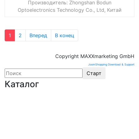
Производитель:
Zhongshan Bodun
Optoelectronics Technology Co., Ltd, Китай
1
2
Вперед
В конец
Copyright MAXXmarketing GmbH
JoomShopping Download & Support
Каталог
Оборудование для микроэлектроники. Печи.
Нанесение покрытий (1175)
Магнетронное напыление (141)
Плавильные печи (46)
Плазменное напыление (29)
Плазменный очиститель (63)
Центрифуга для нанесения покрытий (60)