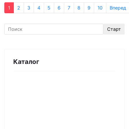
1
2
3
4
5
6
7
8
9
10
Вперед
Каталог
Оборудование для микроэлектроники.
Печи. Нанесение покрытий (1175)
Магнетронное напыление (141)
Плавильные печи (46)
Плазменное напыление (29)
Плазменный очиститель (63)
Центрифуга для нанесения покрытий (60)
Термическое нанесение покрытий (48)