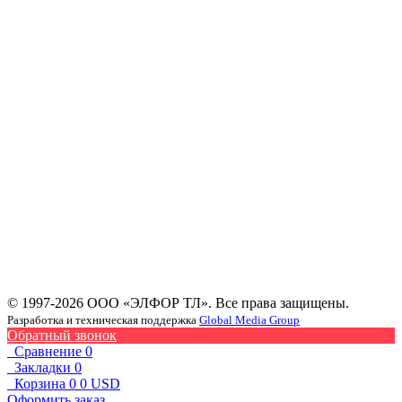
Камера для предотвращения лесных пожаров (12)
Камеры наблюдения (42)
Опорно-поворотные устройства (35)
Камеры видеонаблюдения (3)
Тепловизионные модули (115)
Модули видимого диапазона (12)
Комбинированные камеры (7)
Портативные камеры (5)
Панорамные камеры (9)
Инфракрасные модули, приборы ночного видения,
прицелы (12)
Телескопические мачты (224)
Оборудование для сбора и обработки данных,
дистанционного мониторинга (11)
ИК объективы (39)
Оборудование для микроэлектроники бывшее в
употреблении (31)
© 1997-2026 ООО «ЭЛФОР ТЛ». Все права защищены.
Разработка и техническая поддержка
Global Media Group
Обратный звонок
Сравнение
0
Закладки
0
Корзина
0
0 USD
Оформить заказ