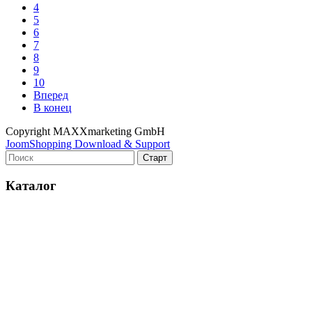
4
5
6
7
8
9
10
Вперед
В конец
Copyright MAXXmarketing GmbH
JoomShopping Download & Support
Каталог
Оборудование для микроэлектроники. Печи. Нанесение
покрытий (1175)
Магнетронное напыление (141)
Плавильные печи (46)
Плазменное напыление (29)
Плазменный очиститель (63)
Центрифуга для нанесения покрытий (60)
Термическое нанесение покрытий (48)
Система спрей-пиролиза (10)