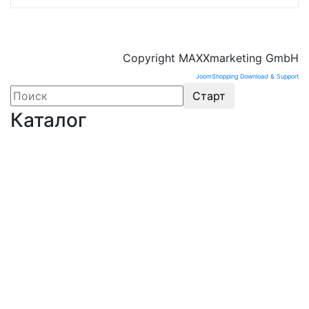
Copyright MAXXmarketing GmbH
JoomShopping Download & Support
Каталог
Оборудование для микроэлектроники. Печи.
Нанесение покрытий (1175)
Магнетронное напыление (141)
Плавильные печи (46)
Плазменное напыление (29)
Плазменный очиститель (63)
Центрифуга для нанесения покрытий (60)
Термическое нанесение покрытий (48)
Система спрей-пиролиза (10)
Электропрядение нановолокон (19)
Трубчатые печи (60)