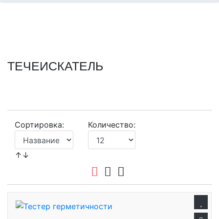
ТЕЧЕИСКАТЕЛЬ
Сортировка:
Количество:
↑↓