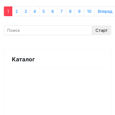
1
2
3
4
5
6
7
8
9
10
Вперед
Каталог
Оборудование для микроэлектроники.
Печи. Нанесение покрытий (1175)
Магнетронное напыление (141)
Плавильные печи (46)
Плазменное напыление (29)
Плазменный очиститель (63)
Центрифуга для нанесения покрытий (60)