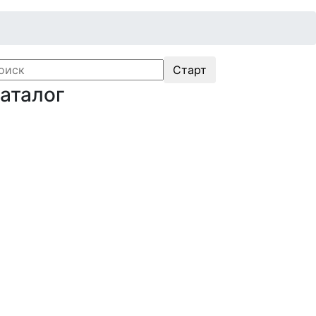
аталог
Оборудование для
икроэлектроники. Печи. Нанесение
окрытий (1175)
агнетронное напыление (141)
лавильные печи (46)
лазменное напыление (29)
лазменный очиститель (63)
Центрифуга для нанесения покрытий
60)
ермическое нанесение покрытий (48)
истема спрей-пиролиза (10)
лектропрядение нановолокон (19)
рубчатые печи (60)