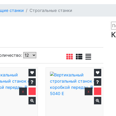
щие станки
Строгальные станки
К
м
п
оличество:
М
П
П
П
(
x
x
Т
С
Э
Т