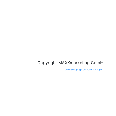
к
С
о
И
Б
И
С
Copyright MAXXmarketing GmbH
JoomShopping Download & Support
м
Н
М
М
О