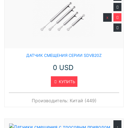
x
ДАТЧИК СМЕЩЕНИЯ СЕРИИ SDVB20Z
0 USD
КУПИТЬ
Производитель:
Китай (449)