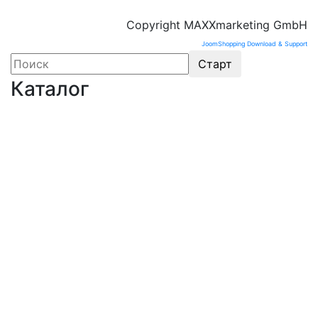
Copyright MAXXmarketing GmbH
JoomShopping Download & Support
Каталог
Оборудование для микроэлектроники. Печи.
Нанесение покрытий (1175)
Магнетронное напыление (141)
Плавильные печи (46)
Плазменное напыление (29)
Плазменный очиститель (63)
Центрифуга для нанесения покрытий (60)
Термическое нанесение покрытий (48)
Система спрей-пиролиза (10)
Электропрядение нановолокон (19)
Трубчатые печи (60)
Химическое парофазное осаждение CVD (121)
Погружное покрытие (36)