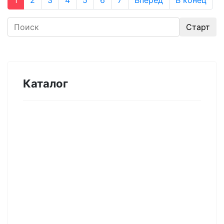
1
2
3
4
5
6
7
Вперед
В конец
Каталог
Оборудование для микроэлектроники.
Печи. Нанесение покрытий (1175)
Магнетронное напыление (141)
Плавильные печи (46)
Плазменное напыление (29)
Плазменный очиститель (63)
Центрифуга для нанесения покрытий (60)
Термическое нанесение покрытий (48)
Система спрей-пиролиза (10)
Электропрядение нановолокон (19)